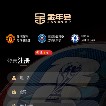
送
18
元
注册
登录